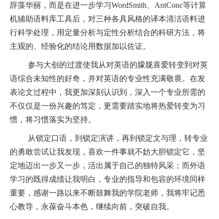
辞藻华丽，而是在进一步学习
WordSmith
、
AntConc
等计算
机辅助语料库工具后，对三种各具风格的译本清洁语料进
行科学处理，用定量分析与定性分析结合的科研方法，将
主观的、经验化的结论用数据加以佐证。
参与大创的过渡使我从对英语的朦胧喜爱转变到对英
语综合未知性的好奇，并对英语的专业性充满敬畏。在发
表论文过程中，我更加深刻认识到，深入一个专业所需的
不仅仅是一份兴趣的笃定，更需要踏实地将热爱转变为习
惯，将习惯落实为坚持。
从锁定口语，到锁定演讲，再到锁定文与理，转专业
的勇敢尝试让我发现，喜欢一件事就不妨大胆锁定它，坚
定地迈出一步又一步，活出属于自己的独特风采；而外语
学习的既得成绩让我明白，专业的指导和包容的环境同样
重要，感谢一路以来不断鼓舞我的学院老师，我将牢记悉
心教导，永葆奋斗本色，继续向前，突破自我。