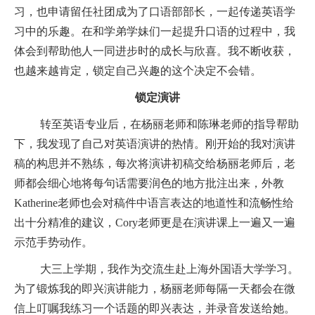
习，也申请留任社团成为了口语部部长，一起传递英语学
习中的乐趣。在和学弟学妹们一起提升口语的过程中，我
体会到帮助他人一同进步时的成长与欣喜。我不断收获，
也越来越肯定，锁定自己兴趣的这个决定不会错。
锁定演讲
转至英语专业后，在杨丽老师和陈琳老师的指导帮助
下，我发现了自己对英语演讲的热情。刚开始的我对演讲
稿的构思并不熟练，每次将演讲初稿交给杨丽老师后，老
师都会细心地将每句话需要润色的地方批注出来，外教
Katherine
老师也会对稿件中语言表达的地道性和流畅性给
出十分精准的建议，
Cory
老师更是在演讲课上一遍又一遍
示范手势动作。
大三上学期，我作为交流生赴上海外国语大学学习。
为了锻炼我的即兴演讲能力，杨丽老师每隔一天都会在微
信上叮嘱我练习一个话题的即兴表达，并录音发送给她。