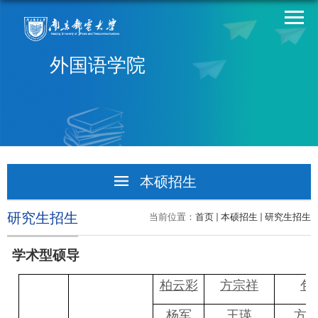
外国语学院
本硕招生
本科招生
研究生招生
当前位置：
首页
本硕招生
研究生招生
研究生招生
学术型硕导
柏云彩
方宗祥
包
杨军
王瑛
方