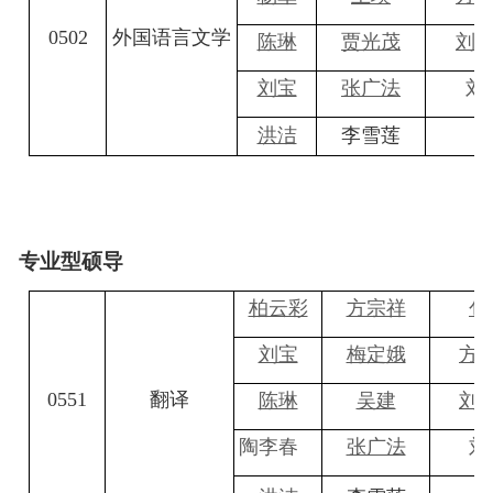
0502
外国语言文学
陈琳
贾光茂
刘
刘宝
张广法
刘
洪洁
李雪莲
专业型硕导
柏云彩
方宗祥
包
刘宝
梅定娥
方
0551
翻译
陈琳
吴建
刘
陶李春
张广法
刘