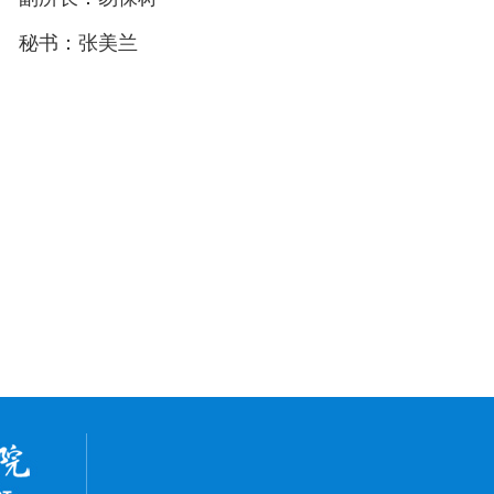
外国语言学研究所
秘书：张美兰
ICT（信息与通信技术）翻译与语言服务研究...
现代外语教育技术研究中心
国别与区域研究中心