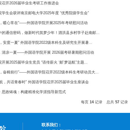
院召开2026届毕业生考研工作推进会
学生会获评南京邮电大学2025年度 “优秀院级学生会”
，暖心常在”——外国语学院开展2025年考研慰问活动
中的通信密码，做新时代筑梦少年！泗洪县乡村学子赴南邮...
，安度一夏” 外国语学院2022级本科生及研究生开展暑...
，清凉一夏——外国语学院开展 2026届考研暑期慰问活动
开展2025届毕业生党员 “语传薪火 ‘邮’梦远航”主题...
，奋楫前行”——外国语学院召开2022级本科生考研动员大...
航，共话青春时” 外国语学院召开2025届毕业生座谈会
・思政铸魂：构建精准化学涯指导新范式
每页
14
记录
总共
57
记录
联系我们：