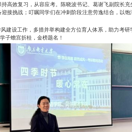
保持高效复习，从容应考。陈晓波书记、葛谢飞副院长充
备迎接挑战；叮嘱同学们在冲刺阶段注意劳逸结合，以饱
”学风建设工作，多措并举构建全方位育人体系，助力考
研学子蟾宫折桂，金榜题名！