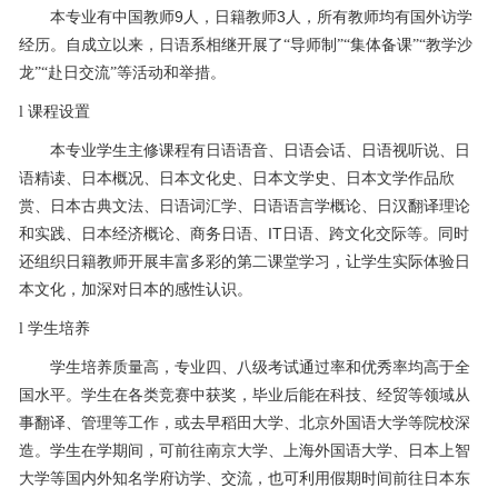
9
3
本专业有中国教师
人，日籍教师
人，所有教师均有国外访学
经历。自成立以来，日语系相继开展了“导师制”“集体备课”“教学沙
龙”“赴日交流”等活动和举措。
l
课程设置
本专业学生主修课程有日语语音、日语会话、日语视听说、日
语精读、日本概况、日本文化史、日本文学史、日本文学作品欣
赏、日本古典文法、日语词汇学、日语语言学概论、日汉翻译理论
IT
和实践、日本经济概论、商务日语、
日语、跨文化交际等。同时
还组织日籍教师开展丰富多彩的第二课堂学习，让学生实际体验日
本文化，加深对日本的感性认识。
l
学生培养
学生培养质量高，专业四、八级考试通过率和优秀率均高于全
国水平。学生在各类竞赛中获奖，毕业后能在科技、经贸等领域从
事翻译、管理等工作，或去早稻田大学、北京外国语大学等院校深
造。学生在学期间，可前往南京大学、上海外国语大学、日本上智
大学等国内外知名学府访学、交流，也可利用假期时间前往日本东