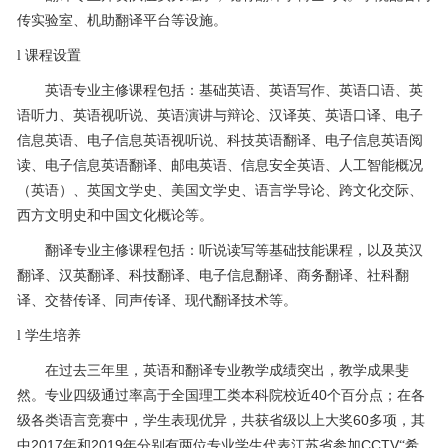
传实验室、机助翻译平台等设施。
l
课程设置
英语专业主修课程包括：基础英语、英语写作、英语口语、英
语听力、英语视听说、英语演讲与辩论、汉译英、英语口译、电子
信息英语、电子信息英语视听说、科技英语翻译、电子信息英语阅
读、电子信息英语翻译、邮电英语、信息安全英语、人工智能概况
（英语）、英国文学史、美国文学史、语言学导论、跨文化交际、
西方文明史和中国文化概论等。
翻译专业主修课程包括：听说读写等基础技能课程，以及英汉
翻译、汉英翻译、科技翻译、电子信息翻译、商务翻译、社科翻
译、交替传译、同声传译、现代翻译技术等。
l
学生培养
在过去三年里，英语和翻译专业教学成绩突出，教学成果斐
40
然。专业四级通过率高于全国理工类本科院校近
个百分点；在各
60
级各类语言竞赛中，学生表现优异，共获省级以上大奖
多项，其
2017
2019
CCTV
中
年和
年分别有两位专业学生代表江苏省参加
“希