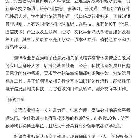
念，打造信息特色鲜明的本科专业。立足国家战略和经济发展，创
新学科交叉融通，培养“懂信息、会学习、善沟通、重创新”的新时
代外语人才。学生能熟练运用外语，通晓信息行业知识，了解沟通
ICT
管理规则，具有家国情怀和全球视野，在科技、尤其是
（信息
通信技术）产业以及互联网、经贸、文化等领域从事语言服务及相
关工作。其中，英语专业是江苏省一流本科专业、省特色专业和学
校品牌专业。
翻译专业旨在为电子信息及相关领域培养德智体美劳全面发展
的应用型翻译人才，以满足我国社会、经济、科技迅速发展且日趋
国际化的各种需求。要求学生熟练掌握翻译知识和技能，熟练运用
翻译工具，并了解翻译及相关行业基本知识和运作流程，能够胜任
电子信息及相关科技、商贸领域的口译及笔译、涉外交际等工作。
l
师资力量
英语专业拥有一支年富力强、结构合理、爱岗敬业的高水平师
7
10
资队伍。专任教师中具有教授职称的教师
名，副教授
名，所有
教师均获得博士学位，且绝大部分具有海外留学或者访学经历。
7
翻译专业师资队伍实力雄厚，现有翻译学博士
人。学院配备同