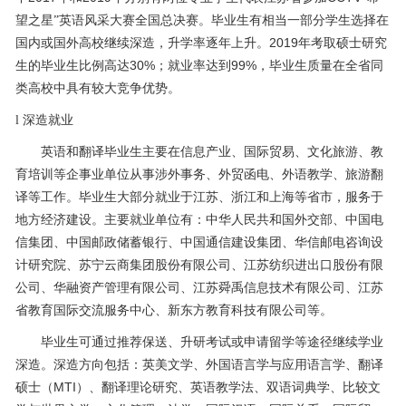
望之星”英语风采大赛全国总决赛。毕业生有相当一部分学生选择在
2019
国内或国外高校继续深造，升学率逐年上升。
年考取硕士研究
30%
99%
生的毕业生比例高达
；就业率达到
，毕业生质量在全省同
类高校中具有较大竞争优势。
l
深造就业
英语和翻译毕业生主要在信息产业、国际贸易、文化旅游、教
育培训等企事业单位从事涉外事务、外贸函电、外语教学、旅游翻
译等工作。毕业生大部分就业于江苏、浙江和上海等省市，服务于
地方经济建设。主要就业单位有：中华人民共和国外交部、中国电
信集团、中国邮政储蓄银行、中国通信建设集团、华信邮电咨询设
计研究院、苏宁云商集团股份有限公司、江苏纺织进出口股份有限
公司、华融资产管理有限公司、江苏舜禹信息技术有限公司、江苏
省教育国际交流服务中心、新东方教育科技有限公司等。
毕业生可通过推荐保送、升研考试或申请留学等途径继续学业
深造。深造方向包括：英美文学、外国语言学与应用语言学、翻译
MTI
硕士（
）、翻译理论研究、英语教学法、双语词典学、比较文