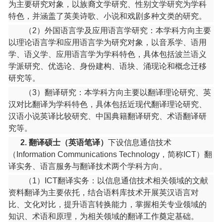
为主要研究对象，以族裔文学研究、性别文学研究为学科
学位与培养
特色，并涵盖了英美诗歌、小说和戏剧多种文类的研究。
（
2
）外国语言学及应用语言学研究：本学科方向主要
文件下载
以理论语言学和应用语言学为研究对象，以音系学、语用
学、语义学、应用语言学为学科特色，具体包括波兰语义
学派研究、优选论、身份建构、语块、涌现论和概念迁移
研究等。
（
3
）翻译研究：本学科方向主要以翻译理论研究、英
汉对比翻译为学科特色，具体包括近现代翻译理论研究、
汉语小说英译比较研究、中国典籍翻译研究、术语翻译研
究等。
2.
翻译硕士（英语笔译）
下设信息通信技术
（
Information Communications Technology
，简称
ICT
）翻
译实务、语言服务与翻译技术两个学科方向。
（
1
）
ICT
翻译实务：以信息通信技术相关领域的文献
资料翻译为主要依托，结合语料库技术开展英汉语言对
比、文化对比，提升语言转换能力，掌握相关专业领域的
知识、术语和原理，为相关领域的翻译工作奠定基础。