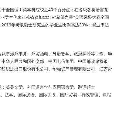
40
高于全国理工类本科院校近
个百分点；在各级各类语言竞
CCTV
专业学生代表江苏省参加
“希望之星”英语风采大赛全国
2019
30%
。
年考取硕士研究生的毕业生比例高达
；就业率达
位从事涉外事务、外贸函电、外语教学、旅游翻译等工作。毕
：中华人民共和国外交部、中国电信集团、中国邮政储蓄银
苏纺织进出口股份有限公司、华融资产管理有限公司、江苏舜
括：英美文学、外国语言学与应用语言学、翻译硕士
理、法学、国际汉语、国际关系、国际贸易、行政管理、课程