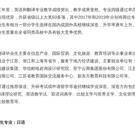
三年里，英语和翻译专业教学成绩突出，教学成果斐然。专业四级通过率
60
2017
2019
表现优异，共获省级以上大奖
多项，其中
年和
年分别有两位
业生有相当一部分学生选择在国内或国外高校继续深造，升学率逐年上升
业生质量在全省同类高校中具有较大竞争优势。
翻译毕业生主要在信息产业、国际贸易、文化旅游、教育培训等企事业单
就业于江苏、浙江和上海等省市，服务于地方经济建设。主要就业单位有
信建设集团、华信邮电咨询设计研究院、苏宁云商集团股份有限公司、江
有限公司、江苏省教育国际交流服务中心、新东方教育科技有限公司等。
可通过推荐保送、升研考试或申请留学等途径继续学业深造。深造方向包
翻译理论研究、英语教学法、双语词典学、比较文学与世界文学、文化管
比较教育等。
生专业：日语