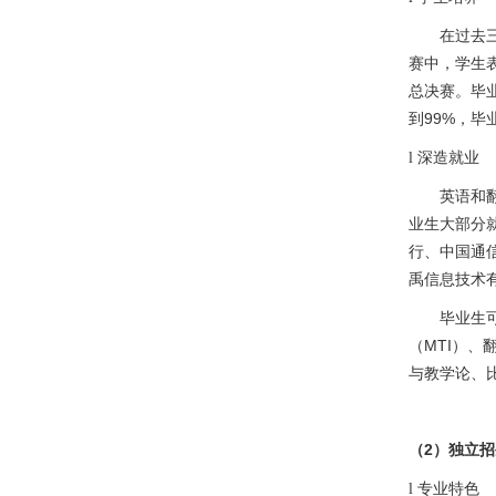
在过去
赛中，学生
总决赛。毕
99%
到
，毕
l
深造就业
英语和
业生大部分
行、中国通
禹信息技术
毕业生
MTI
（
）、
与教学论、
2
（
）独立招
l
专业特色