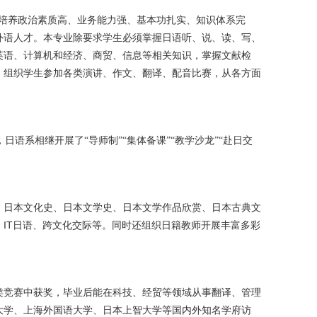
于培养政治素质高、业务能力强、基本功扎实、知识体系完
外语人才。本专业除要求学生必须掌握日语听、说、读、写、
英语、计算机和经济、商贸、信息等相关知识，掌握文献检
，组织学生参加各类演讲、作文、翻译、配音比赛，从各方面
语系相继开展了“导师制”“集体备课”“教学沙龙”“赴日交
、日本文化史、日本文学史、日本文学作品欣赏、日本古典文
IT
、
日语、跨文化交际等。同时还组织日籍教师开展丰富多彩
类竞赛中获奖，毕业后能在科技、经贸等领域从事翻译、管理
大学、上海外国语大学、日本上智大学等国内外知名学府访