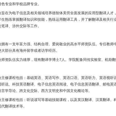
特色专业和学校品牌专业。
业旨在为电子信息及相关领域培养德智体美劳全面发展的应用型翻译人才
学生熟练掌握翻译知识和技能，熟练运用翻译工具，并了解翻译及相关行
及笔译、涉外交际等工作。
业拥有一支年富力强、结构合理、爱岗敬业的高水平师资队伍。专任教师
绝大部分具有海外留学或者访学经历。
7
业师资队伍实力雄厚，现有翻译学博士
人。学院配备同传实验室、机助翻
业主修课程包括：基础英语、英语写作、英语口语、英语听力、英语视听
视听说、科技英语翻译、电子信息英语阅读、电子信息英语翻译、邮电英
语言学导论、跨文化交际、西方文明史和中国文化概论等。
业主修课程包括：听说读写等基础技能课程，以及英汉翻译、汉英翻译、
现代翻译技术等。