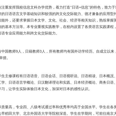
+
业注重发挥我校信息文科办学优势，着力打造“日语
信息”的特色，致力
好的日语语言文学基础知识和较强的跨文化交际能力、德才兼备的应用型
技能外，还要求掌握日本文学、文化、社会、经济等相关知识，熟练掌握
询的基本方法等。本专业重视实践教学，在校内设置了各类语言实践课程
日语专业应用能力和跨文化交际能力。
9
3
有中国教师
人，日籍教师
人，所有教师均有国外访学经历。自成立以来，日
举措。
学生主修课程有日语语音、日语会话、日语视听说、日语精读、日本概况
汇学、日语语言学概论、日汉翻译理论和实践、日本经济概论、商务日语
学习，让学生实际体验日本文化，加深对日本的感性认识。
养质量高，专业四、八级考试通过率和优秀率均高于全国水平。学生在各
去早稻田大学、北京外国语大学等院校深造。学生在学期间，可前往南京