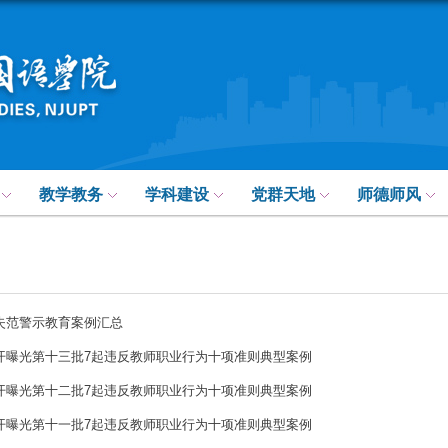
教学教务
学科建设
党群天地
师德师风
失范警示教育案例汇总
开曝光第十三批7起违反教师职业行为十项准则典型案例
开曝光第十二批7起违反教师职业行为十项准则典型案例
开曝光第十一批7起违反教师职业行为十项准则典型案例