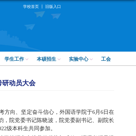
学校首页
旧版入口
学生工作
本硕招生
实验中心
工会
考研动员大会
考方向、坚定奋斗信心，外国语学院于
6
月
6
日在
韵，院党委书记陈晓波，院党委副书记、副院长
022
级本科生共同参加。