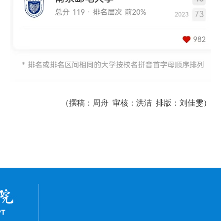
（撰稿：周舟
审核：洪洁
排版：刘佳雯）