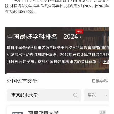
10月15日，2024
年
软科中国最好学科排名
发布
。
外国语学
院
“外国语言文学”学科
位列
全国
48名，排名层次
前
20%，较2023年
排名提升25个位次。