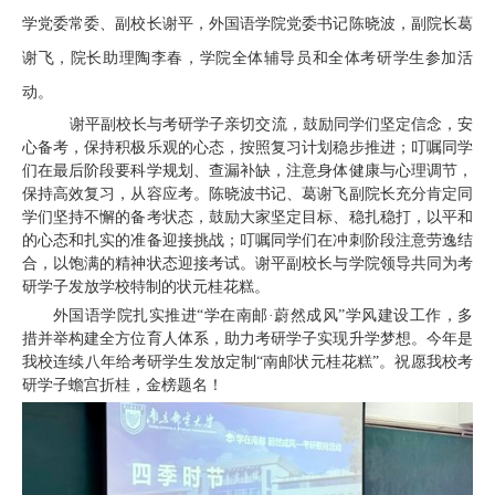
学党委常委、副校长谢平，外国语学院党委书记陈晓波，副院长葛
谢飞，院长助理陶李春，学院全体辅导员和全体考研学生参加活
动。
谢平副校长与考研学子亲切交流，鼓励同学们坚定信念，安
心备考，保持积极乐观的心态，按照复习计划稳步推进；叮嘱同学
们在最后阶段要科学规划、查漏补缺，注意身体健康与心理调节，
保持高效复习，从容应考。陈晓波书记、葛谢飞副院长充分肯定同
学们坚持不懈的备考状态，鼓励大家坚定目标、稳扎稳打，以平和
的心态和扎实的准备迎接挑战；叮嘱同学们在冲刺阶段注意劳逸结
合，以饱满的精神状态迎接考试。谢平副校长与学院领导共同为考
研学子发放学校特制的状元桂花糕。
外国语学院扎实推进“学在南邮·蔚然成风”学风建设工作，多
措并举构建全方位育人体系，助力考研学子实现升学梦想。今年是
我校连续八年给考研学生发放定制“南邮状元桂花糕”。祝愿我校考
研学子蟾宫折桂，金榜题名！