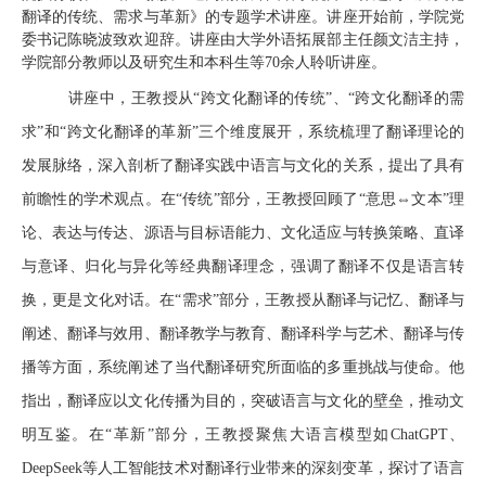
翻译的传统、需求与革新》的专题学术讲座。讲座开始前，学院党
委书记陈晓波致欢迎辞。讲座由大学外语拓展部主任颜文洁主持，
学院部分教师以及研究生和本科生等70余人聆听讲座。
讲座中，王教授从
“跨文化翻译的传统”、“跨文化翻译的需
求”和“跨文化翻译的革新”三个维度展开，系统梳理了翻译理论的
发展脉络，深入剖析了翻译实践中语言与文化的关系，提出了具有
前瞻性的学术观点。在“传统”部分，王教授回顾了“意思⇔文本”理
论、表达与传达、源语与目标语能力、文化适应与转换策略、直译
与意译、归化与异化等经典翻译理念，强调了翻译不仅是语言转
换，更是文化对话。在“需求”部分，王教授从翻译与记忆、翻译与
阐述、翻译与效用、翻译教学与教育、翻译科学与艺术、翻译与传
播等方面，系统阐述了当代翻译研究所面临的多重挑战与使命。他
指出，翻译应以文化传播为目的，突破语言与文化的壁垒，推动文
明互鉴。在“革新”部分，王教授聚焦大语言模型如ChatGPT、
DeepSeek等人工智能技术对翻译行业带来的深刻变革，探讨了语言