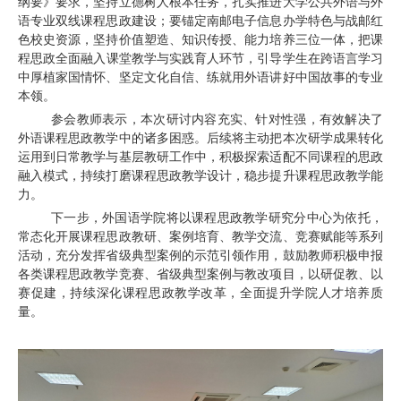
纲要》要求，坚持立德树人根本任务，扎实推进大学公共外语与外
语专业双线课程思政建设；要
锚定南邮电子信息办学特色与战邮红
色校史资源，坚持价值塑造、知识传授、能力培养三位一体，把课
程思政全面
融入
课堂教学与实践育人
环节
，
引导学生在跨语言学习
中厚植家国情怀、坚定文化自信、练就用外语讲好中国故事的专业
本领。
参会教师表示，本次研讨内容充实、针对性强，有效解决了
外语课程思政教学中的诸多困惑。后续将主动把本次研学成果转化
运用到日常教学与基层教研工作中，积极探索适配不同课程的思政
融入模式，持续打磨课程思政教学设计，稳步提升课程思政教学能
力。
下一步，外国语学院将以课程思政教学研究分中心为依托，
常态化开展课程思政教研、案例培育、教学交流、竞赛赋能
等
系列
活动，充分发挥省级典型案例的示范引领作用，鼓励教师积极申报
各类课程思政教学竞赛、省级典型案例与教改项目，以研促教、以
赛促建，持续深化课程思政教学改革，全面提升学院人才培养质
量。