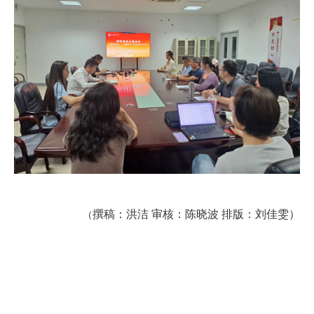
撰稿：洪洁
审核：陈晓波
排版：刘佳雯
）
（