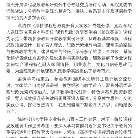
组织开展课程思政教学研究分中心专题交流研讨活动。学院党委书
记陈晓波，分管教学副院长葛谢飞、洪洁，各系部主任及基层教学
组织负责人
参加会议
。
洪洁作《深耕课程思政
提升育人实效》专题分享。
她
以学院
入选江苏省普通本科高校
“课程思政”典型案例的《邮政英语》课程
为
示范
，带领参会教师开展教学案例研学。从课程基本概况、课程
思政顶层设计、核心育人理念、思政元素矩阵构建、课堂实施路径
与创新教学方法、建设成果与经验启示等多个维度，全方位、系统
化
解析
省级优秀案例的建设逻辑与实操经验，细致讲解了专业课程
如何结合课程特点融入家国情怀、职业素养、文化自信等思政元
素，为全院教师开展课程思政教学实践提供了参考范式。
案例学习结束后，参会教师围绕本次研讨主题开展交流研
讨。
大家
结合自身授课课程、教学经验与教学难点，聚焦外语类课
程思政元素精准融入、课堂教学模式创新、特色课程思政资源挖
掘、育人成效提升等关键问题展开深入探讨，分享教学思路、交流
实践心得、探讨改进方向，在思维碰撞中凝聚育人共识、明晰建设
方向。
陈晓波结合学院专业特色与育人工作实际，
对
下一阶段课程
思政建设工作提出
希望：要深入学习贯彻习近平总书记关于教育的
重要论述和全国教育大会精神，紧扣《高等学校课程思政建设指导