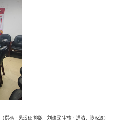
（撰稿：吴远征
排版：刘佳雯
审核：洪洁、陈晓波
）